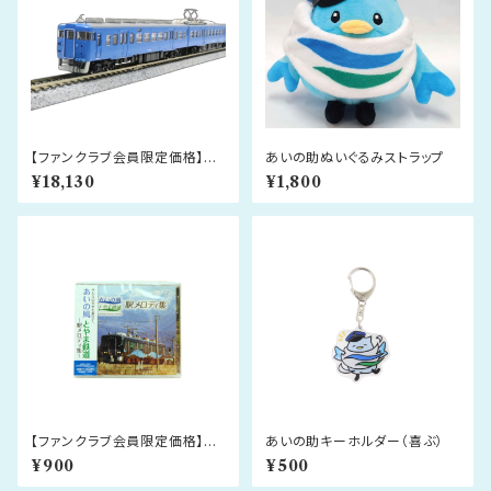
【ファンクラブ会員限定価格】あ
あいの助ぬいぐるみストラップ
いの風とやま鉄道 413系 北
¥18,130
¥1,800
陸地域色 3両セット
【ファンクラブ会員限定価格】あ
あいの助キーホルダー（喜ぶ）
いの風とやま鉄道 駅メロディ
¥900
¥500
集CD＜㈱スイッチ制作＞