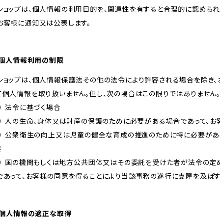
ショップは、個人情報の利用目的を、関連性を有すると合理的に認められ
お客様に通知又は公表します。
. 個人情報利用の制限
ショップは、個人情報保護法その他の法令により許容される場合を除き
て個人情報を取り扱いません。但し、次の場合はこの限りではありません
１） 法令に基づく場合
２） 人の生命、身体又は財産の保護のために必要がある場合であって、
３） 公衆衛生の向上又は児童の健全な育成の推進のために特に必要があ
き
４） 国の機関もしくは地方公共団体又はその委託を受けた者が法令の
であって、お客様の同意を得ることにより当該事務の遂行に支障を及ぼ
. 個人情報の適正な取得