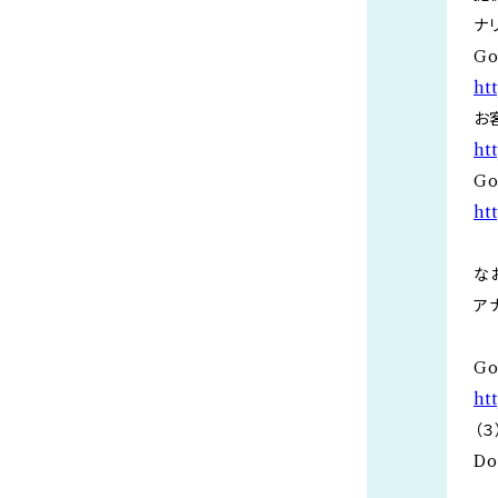
ナ
G
ht
お
ht
G
ht
な
ア
G
ht
（
Do