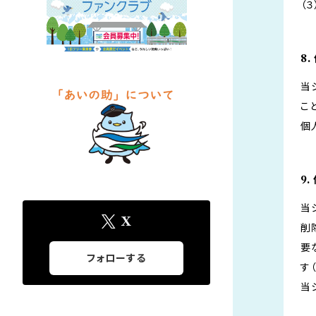
（
8
当
こ
個
9
当
X
削
要
フォローする
す
当