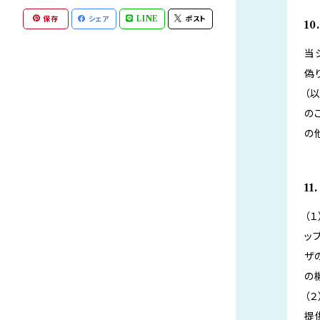
保存
シェア
LINE
ポスト
1
当
偽
（
の
の
1
（
ッ
ザ
の
（
提