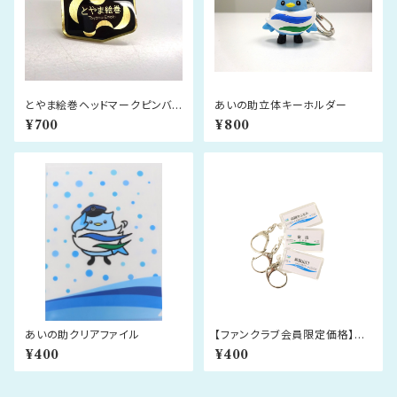
とやま絵巻ヘッドマークピンバッ
あいの助立体キーホルダー
ジ
¥700
¥800
あいの助クリアファイル
【ファンクラブ会員限定価格】駅
名標キーホルダー
¥400
¥400