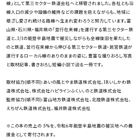
線」として第三セクター鉄道会社へと移管されました。各社とも沿
線人口の減少や設備の維持などの課題を抱えながらも、地域に
根ざし愛され続ける路線へ生まれ変わろうと努力しています。富
山県・石川県・福井県の「並行在来線」を運行する第三セクター鉄
道と、1/1の能登半島地震で被災しながらも全線復旧を果たした
のと鉄道、並行在来線から伸びる第三セクター鉄道・民営鉄道が
運行するローカル線のありのままの姿に、豊富な撮りおろし写真
と取材記事、書きおろし短編小説で迫る一冊です。
取材協力(順不同):あいの風とやま鉄道株式会社、IRいしかわ鉄
道株式会社、株式会社ハピラインふくい、のと鉄道株式会社
監修協力(順不同):富山地方鉄道株式会社、北陸鉄道株式会社、
えちぜん鉄道株式会社、福井鉄道株式会社
※この本の売上の 5%を、令和6年能登半島地震の被災地への義
援金として寄付されます。