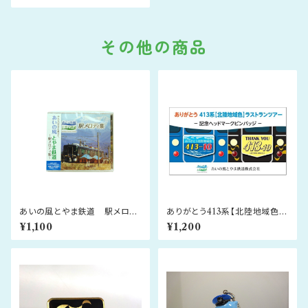
その他の商品
あいの風とやま鉄道 駅メロデ
ありがとう413系【北陸地域色】
ィ集CD＜㈱スイッチ制作＞
ラストランツアー 記念ヘッドマ
¥1,100
¥1,200
ークピンバッジ