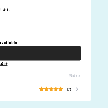
します。
available
方向け
通報する
(7)