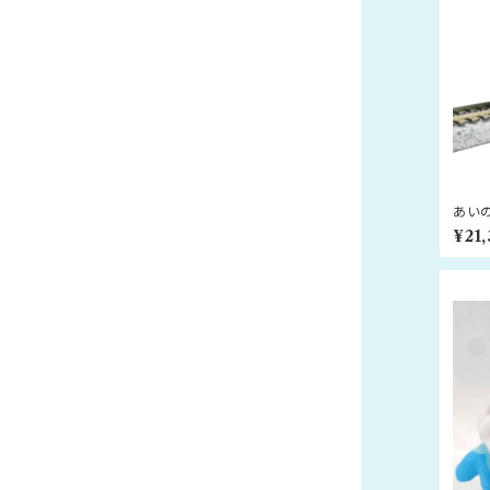
あい
両セッ
¥21