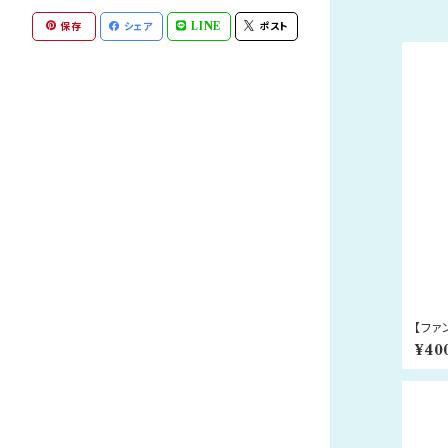
保存
シェア
LINE
ポスト
【フ
ー
¥40