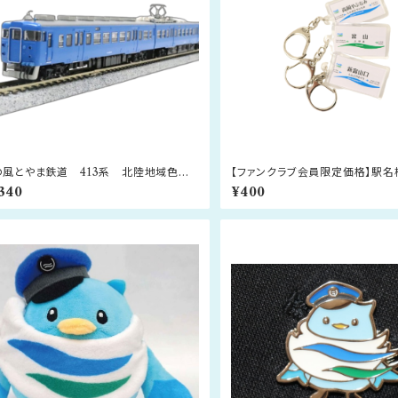
の風とやま鉄道 413系 北陸地域色 3
【ファンクラブ会員限定価格】駅名
ト
ー
,340
¥400