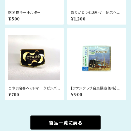
駅名標キーホルダー
ありがとう413系-7 記念ヘッ
ドマークピンバッジ
¥500
¥1,200
とやま絵巻ヘッドマークピンバッ
【ファンクラブ会員限定価格】あ
ジ
いの風とやま鉄道 駅メロディ
¥700
¥900
集CD＜㈱スイッチ制作＞
商品一覧に戻る