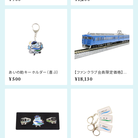
集CD＜㈱スイッチ制作＞
ークピンバッジ
あいの助キーホルダー（喜ぶ）
【ファンクラブ会員限定価格】あ
いの風とやま鉄道 413系 北
¥500
¥18,130
陸地域色 3両セット