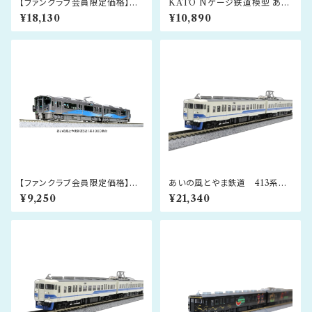
【ファンクラブ会員限定価格】あ
KATO Nゲージ鉄道模型 あい
いの風とやま鉄道 413系 北
の風とやま鉄道521系1000番
¥18,130
¥10,890
陸地域色 3両セット
台2両セット
【ファンクラブ会員限定価格】KA
あいの風とやま鉄道 413系
TO Nゲージ鉄道模型 あいの
新北陸色 3両セット
¥9,250
¥21,340
風とやま鉄道521系1000番台2
両セット