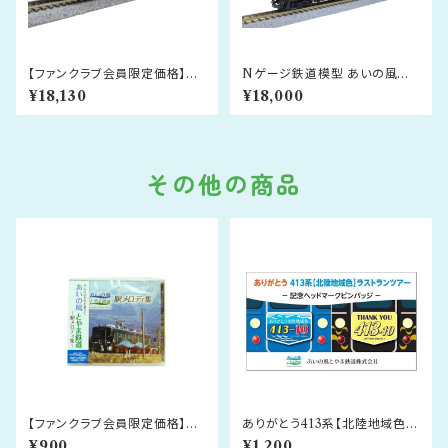
【ファンクラブ会員限定価格】あ
Nゲージ鉄道模型 あいの風と
いの風とやま鉄道 413系 新
やま鉄道413系「とやま絵巻」3
¥18,130
¥18,000
北陸色 3両セット
両セット
その他の商品
【ファンクラブ会員限定価格】あ
ありがとう413系【北陸地域色】
いの風とやま鉄道 駅メロディ
ラストランツアー 記念ヘッドマ
¥900
¥1,200