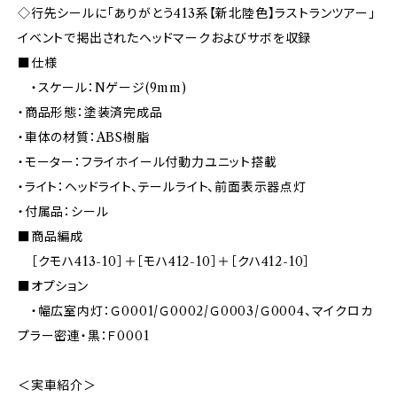
◇行先シールに「ありがとう413系【新北陸色】ラストランツアー」
イベントで掲出されたヘッドマークおよびサボを収録
■仕様
・スケール：Nゲージ(9mm)
・商品形態：塗装済完成品
・車体の材質：ABS樹脂
・モーター：フライホイール付動力ユニット搭載
・ライト：ヘッドライト、テールライト、前面表示器点灯
・付属品：シール
■商品編成
［クモハ413-10］＋［モハ412-10］＋［クハ412-10］
■オプション
・幅広室内灯：Ｇ0001/Ｇ0002/Ｇ0003/Ｇ0004、マイクロカ
プラー密連・黒：Ｆ0001
＜実車紹介＞